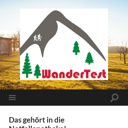
wander-
test
Suchfe
Mobile-
ein-/a
Menü
ein-/ausblenden
Das gehört in die